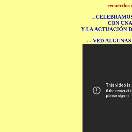
recuerdos 
...CELEBRAMOS
CON UNA
Y LA ACTUACIÓN 
- - VED ALGUNAS 